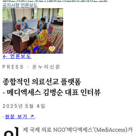
공지사항
언론보도
홈
소개
소식
후원
← 언론보도
PRESS · 온누리신문
종합적인 의료선교 플랫폼
- 메디엑세스 김병순 대표 인터뷰
2025년 5월 4일
원문 보기 ↗
·
이
제 국제 의료 NGO’메디엑세스’(MediAccess)가