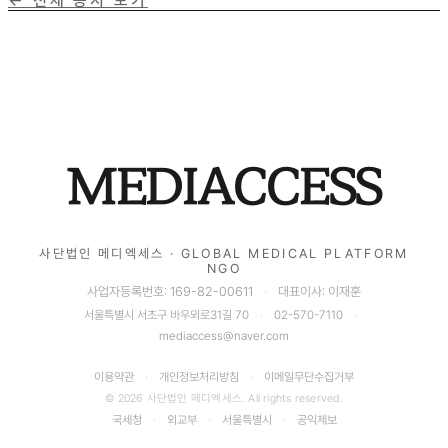
← 전체 공지 보기
MEDIACCESS
사단법인 메디엑세스 · GLOBAL MEDICAL PLATFORM
NGO
사업자등록번호: 169-82-00611
·
대표이사: 이재훈
서울특별시 서초구 바우뫼로31길 70
·
02-570-7110
·
mediaccess@naver.com
이용약관
·
개인정보처리방침
·
이메일무단수집거부
© 2026 사단법인 메디엑세스. All rights reserved.
국세청
·
외교부
·
서울특별시
·
공익제보